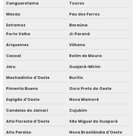
Canguaretama
Touros
Macau
Pau dos Ferros
Extremoz
Baraúna
Porto Velho
Ji-Paraná
Ariquemes
Vilhena
Cacoal
Rolim de Moura
Jaru
Guajará-Mirim
Machadinho d'Oeste
Buritis
Pimenta Bueno
Ouro Preto do Oeste
Espigão d'Oeste
Nova Mamoré
Candeias do Jamari
Cujubim
Alta Floresta d'Oeste
São Miguel do Guaporé
Alto Paraíso
Nova Brasilândia d'Oeste