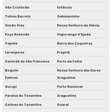
São Cristóvão
Estância
Tobias Barreto
Itabaianinha
Simão Dias
Nossa Senhora da Glória
Poço Redondo
Itaporanga d'Ajuda
Capela
Barra dos Coqueiros
Laranjeiras
Propriá
Canindé de São Francisco
Porto da Folha
Boquim
Nossa Senhora das Dores
Palmas
Araguaína
Gurupi
Porto Nacional
Paraíso do Tocantins
Araguatins
Colinas do Tocantins
Guaraí