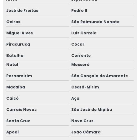
José de Freitas
Pedro II
Oeiras
São Raimundo Nonato
Miguel Alves
Luís Correia
Piracuruca
Cocal
Batalha
Corrente
Natal
Mossoró
Parnamirim
São Gonçalo do Amarante
Macaíba
Ceará-Mirim
Caicó
Açu
Currais Novos
São José de Mipibu
Santa Cruz
Nova Cruz
Apodi
João Câmara