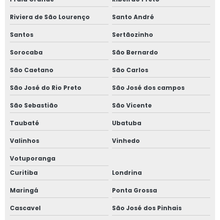
Riviera de São Lourenço
Santo André
Santos
Sertãozinho
Sorocaba
São Bernardo
São Caetano
São Carlos
São José do Rio Preto
São José dos campos
São Sebastião
São Vicente
Taubaté
Ubatuba
Valinhos
Vinhedo
Votuporanga
Curitiba
Londrina
Maringá
Ponta Grossa
Cascavel
São José dos Pinhais