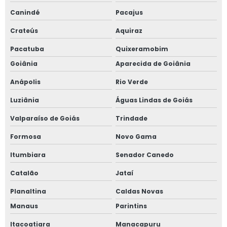
Canindé
Pacajus
Crateús
Aquiraz
Pacatuba
Quixeramobim
Goiânia
Aparecida de Goiânia
Anápolis
Rio Verde
Luziânia
Águas Lindas de Goiás
Valparaíso de Goiás
Trindade
Formosa
Novo Gama
Itumbiara
Senador Canedo
Catalão
Jataí
Planaltina
Caldas Novas
Manaus
Parintins
Itacoatiara
Manacapuru