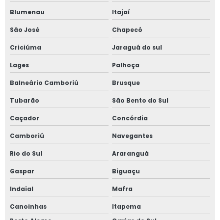
Blumenau
Itajaí
São José
Chapecó
Criciúma
Jaraguá do sul
Lages
Palhoça
Balneário Camboriú
Brusque
Tubarão
São Bento do Sul
Caçador
Concórdia
Camboriú
Navegantes
Rio do Sul
Araranguá
Gaspar
Biguaçu
Indaial
Mafra
Canoinhas
Itapema