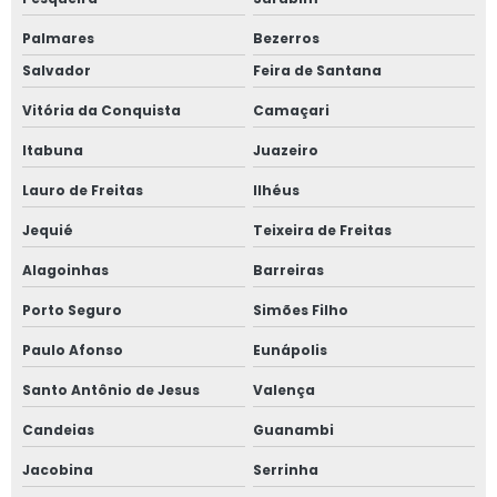
Palmares
Bezerros
Salvador
Feira de Santana
Vitória da Conquista
Camaçari
Itabuna
Juazeiro
Lauro de Freitas
Ilhéus
Jequié
Teixeira de Freitas
Alagoinhas
Barreiras
Porto Seguro
Simões Filho
Paulo Afonso
Eunápolis
Santo Antônio de Jesus
Valença
Candeias
Guanambi
Jacobina
Serrinha