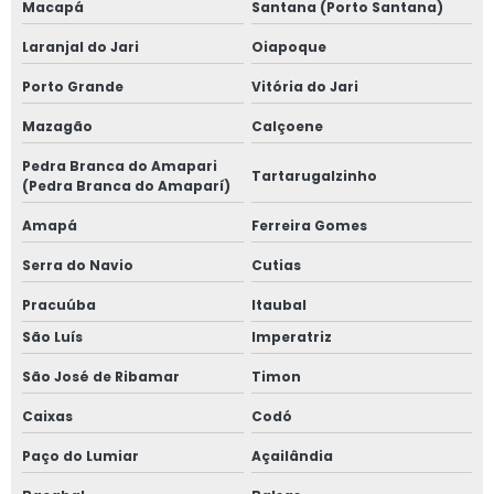
Macapá
Santana (Porto Santana)
Laranjal do Jari
Oiapoque
Porto Grande
Vitória do Jari
Mazagão
Calçoene
Pedra Branca do Amapari
Tartarugalzinho
(Pedra Branca do Amaparí)
Amapá
Ferreira Gomes
Serra do Navio
Cutias
Pracuúba
Itaubal
São Luís
Imperatriz
São José de Ribamar
Timon
Caixas
Codó
Paço do Lumiar
Açailândia