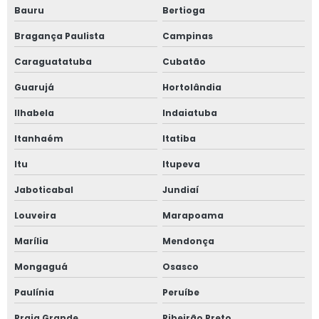
Bauru
Bertioga
Bragança Paulista
Campinas
Caraguatatuba
Cubatão
Guarujá
Hortolândia
Ilhabela
Indaiatuba
Itanhaém
Itatiba
Itu
Itupeva
Jaboticabal
Jundiaí
Louveira
Marapoama
Marília
Mendonça
Mongaguá
Osasco
Paulínia
Peruíbe
Praia Grande
Ribeirão Preto