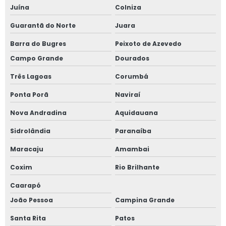
Juína
Colniza
Guarantã do Norte
Juara
Barra do Bugres
Peixoto de Azevedo
Campo Grande
Dourados
Três Lagoas
Corumbá
Ponta Porã
Naviraí
Nova Andradina
Aquidauana
Sidrolândia
Paranaíba
Maracaju
Amambai
Coxim
Rio Brilhante
Caarapó
João Pessoa
Campina Grande
Santa Rita
Patos