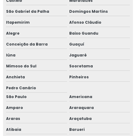
Castelo
Marataízes
São Gabriel da Palha
Domingos Martins
Itapemirim
Afonso Cláudio
Alegre
Baixo Guandu
Conceição da Barra
Guaçuí
Iúna
Jaguaré
Mimoso do Sul
Sooretama
Anchieta
Pinheiros
Pedro Canário
São Paulo
Americana
Amparo
Araraquara
Araras
Araçatuba
Atibaia
Barueri