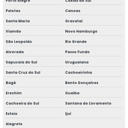
Porto Alegre
Caxias do Sul
Pelotas
Canoas
Santa Maria
Gravataí
Viamão
Novo Hamburgo
São Leopoldo
Rio Grande
Alvorada
Passo Fundo
Sapucaia do Sul
Uruguaiana
Santa Cruz do Sul
Cachoeirinha
Bagé
Bento Gonçalves
Erechim
Guaíba
Cachoeira do Sul
Santana do Livramento
Esteio
Ijuí
Alegrete