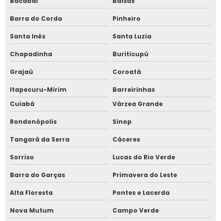
Bacabal
Balsas
Barra do Corda
Pinheiro
Santa Inês
Santa Luzia
Chapadinha
Buriticupú
Grajaú
Coroatá
Itapecuru-Mirim
Barreirinhas
Cuiabá
Várzea Grande
Rondonópolis
Sinop
Tangará da Serra
Cáceres
Sorriso
Lucas do Rio Verde
Barra do Garças
Primavera do Leste
Alta Floresta
Pontes e Lacerda
Nova Mutum
Campo Verde