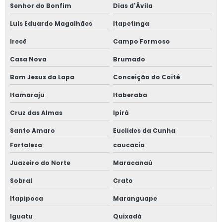
Senhor do Bonfim
Dias d'Ávila
Luís Eduardo Magalhães
Itapetinga
Irecê
Campo Formoso
Casa Nova
Brumado
Bom Jesus da Lapa
Conceição do Coité
Itamaraju
Itaberaba
Cruz das Almas
Ipirá
Santo Amaro
Euclides da Cunha
Fortaleza
caucacia
Juazeiro do Norte
Maracanaú
Sobral
Crato
Itapipoca
Maranguape
Iguatu
Quixadá