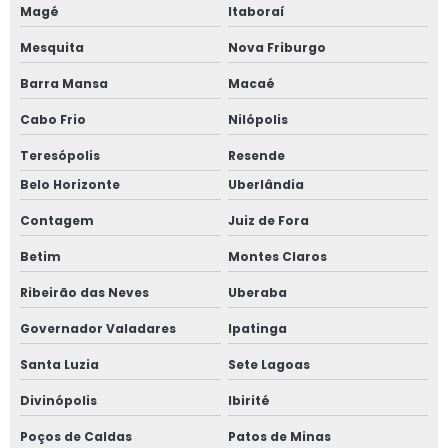
Magé
Itaboraí
Mesquita
Nova Friburgo
Barra Mansa
Macaé
Cabo Frio
Nilópolis
Teresópolis
Resende
Belo Horizonte
Uberlândia
Contagem
Juiz de Fora
Betim
Montes Claros
Ribeirão das Neves
Uberaba
Governador Valadares
Ipatinga
Santa Luzia
Sete Lagoas
Divinópolis
Ibirité
Poços de Caldas
Patos de Minas