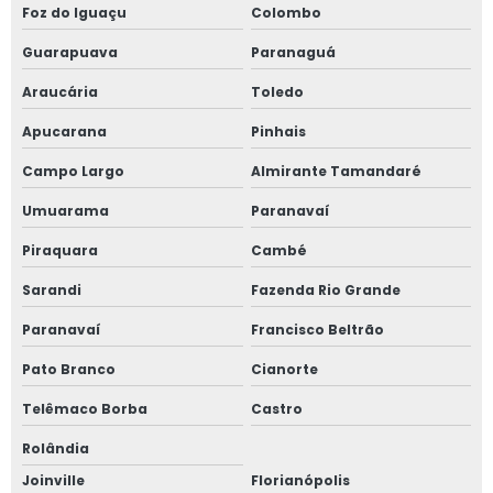
Foz do Iguaçu
Colombo
Guarapuava
Paranaguá
Araucária
Toledo
Apucarana
Pinhais
Campo Largo
Almirante Tamandaré
Umuarama
Paranavaí
Piraquara
Cambé
Sarandi
Fazenda Rio Grande
Paranavaí
Francisco Beltrão
Pato Branco
Cianorte
Telêmaco Borba
Castro
Rolândia
Joinville
Florianópolis