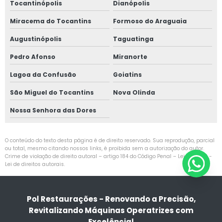
Tocantinópolis
Dianópolis
Miracema do Tocantins
Formoso do Araguaia
Augustinópolis
Taguatinga
Pedro Afonso
Miranorte
Lagoa da Confusão
Goiatins
São Miguel do Tocantins
Nova Olinda
Nossa Senhora das Dores
O conteúdo do texto desta página é de direito reservado. Sua reprodução, parcial
ou total, mesmo citando nossos links, é proibida sem a autorização do autor.
Crime de violação de direito autoral – artigo 184 do Código Penal –
Lei 9610/98 -
Lei de direitos autorais
.
Pol Restaurações - Renovando a Precisão,
Revitalizando Máquinas Operatrizes com
Excelência!