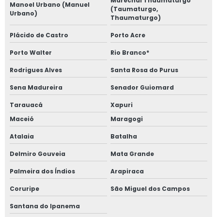
Marechal Thaumaturgo
Manoel Urbano (Manuel
(Taumaturgo,
Urbano)
Thaumaturgo)
Plácido de Castro
Porto Acre
Porto Walter
Rio Branco*
Rodrigues Alves
Santa Rosa do Purus
Sena Madureira
Senador Guiomard
Tarauacá
Xapuri
Maceió
Maragogi
Atalaia
Batalha
Delmiro Gouveia
Mata Grande
Palmeira dos Índios
Arapiraca
Coruripe
São Miguel dos Campos
Santana do Ipanema