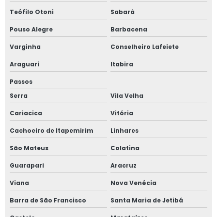
Teófilo Otoni
Sabará
Pouso Alegre
Barbacena
Varginha
Conselheiro Lafeiete
Araguari
Itabira
Passos
Serra
Vila Velha
Cariacica
Vitória
Cachoeiro de Itapemirim
Linhares
São Mateus
Colatina
Guarapari
Aracruz
Viana
Nova Venécia
Barra de São Francisco
Santa Maria de Jetibá