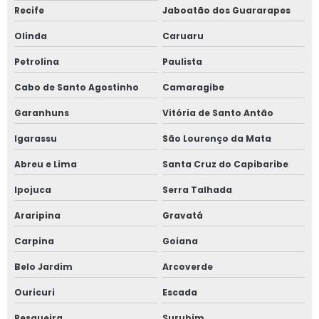
Recife
Jaboatão dos Guararapes
Olinda
Caruaru
Petrolina
Paulista
Cabo de Santo Agostinho
Camaragibe
Garanhuns
Vitória de Santo Antão
Igarassu
São Lourenço da Mata
Abreu e Lima
Santa Cruz do Capibaribe
Ipojuca
Serra Talhada
Araripina
Gravatá
Carpina
Goiana
Belo Jardim
Arcoverde
Ouricuri
Escada
Pesqueira
Surubim