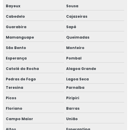
Bayeux
Sousa
Cabedelo
Cajazeiras
Guarabira
Sapé
Mamanguape
Queimadas
São Bento
Monteiro
Esperança
Pombal
Catolé do Rocha
Alagoa Grande
Pedras de Fogo
Lagoa Seca
Teresina
Parnaíba
Picos
Piripiri
Floriano
Barras
Campo Maior
União
Altos
Esperantina