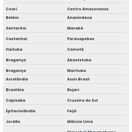
Coari
Centro Amazonense
Belém
Ananindeua
Santarém
Marabá
Castanhal
Parauapebas
Itaituba
Cametá
Bragança
Abaetetuba
Bragança
Marituba
Acrelândia
Assis Brasil
Brasiléia
Bujari
Capixaba
Cruzeiro do Sul
Epitaciolândia
Feijó
Jordão
Mâncio Lima