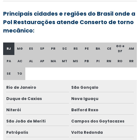
Principais cidades e regiões do Brasil onde a
Pol Restaurações atende Conserto de torno
mecânico:
GO e
RJ
MG
ES
SP
PR
SC
RS
PE
BA
CE
AM
DF
PA
AC
AL
AP
MA
MT
MS
PB
PI
RN
RO
RR
SE
TO
Rio de Janeiro
São Gonçalo
Duque de Caxias
Nova Iguaçu
Niterói
Belford Roxo
São João de Meriti
Campos dos Goytacazes
Petrópolis
Volta Redonda