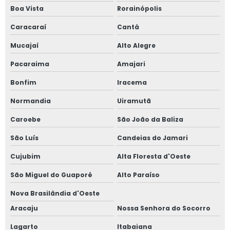
Boa Vista
Rorainópolis
Caracaraí
Cantá
Mucajaí
Alto Alegre
Pacaraima
Amajari
Bonfim
Iracema
Normandia
Uiramutã
Caroebe
São João da Baliza
São Luís
Candeias do Jamari
Cujubim
Alta Floresta d'Oeste
São Miguel do Guaporé
Alto Paraíso
Nova Brasilândia d'Oeste
Aracaju
Nossa Senhora do Socorro
Lagarto
Itabaiana