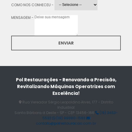
COMO NOS CONHECEU -
MENSAGEM -
ENVIAR
Pol Restaurações - Renovando a Precisão,
Revitalizando Máquinas Operatrizes com
Excelência!
Rua Vereador Sérgio Leopoldino Alves, 177 - Distrito
Industrial
Santa Bárbara d Oeste - SP - CEP: 13456-166
(19) 3463-
5532
(19) 99880-1583
contato@polrestauracao.com.br