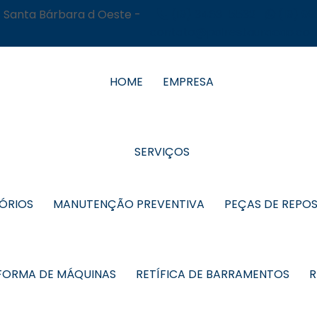
- Santa Bárbara d Oeste -
(19) 3463-5532
(19) 9
contato@polrestauracao.com
HOME
EMPRESA
SERVIÇOS
TÓRIOS
MANUTENÇÃO PREVENTIVA
PEÇAS DE REPO
FORMA DE MÁQUINAS
RETÍFICA DE BARRAMENTOS
R